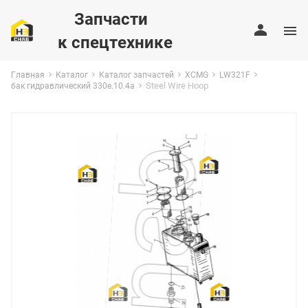
Запчасти
к спецтехнике
Главная
Каталог
Каталог запчастей
XCMG
LW321F
Steel Wire Hoop
бак гидравлический 330e.10.4a