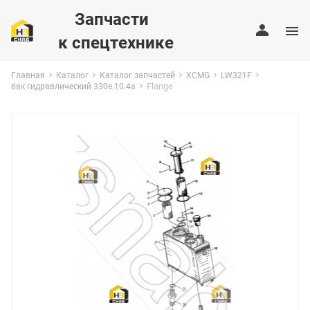
Запчасти
к спецтехнике
Главная
Каталог
Каталог запчастей
XCMG
LW321F
Flange
бак гидравлический 330e.10.4a