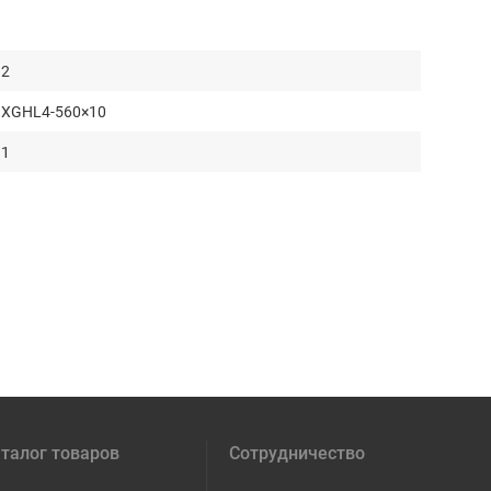
2
XGHL4-560×10
1
талог товаров
Сотрудничество