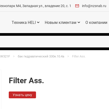
хнопарк М4, Западная ул., владение 20, с. 1
info@nzsnab.ru
Техника HELI
Новым клиентам
О компании
LW321F
бак гидравлический 330e.10.4a
Filter Ass.
Filter Ass.
Узнать цену