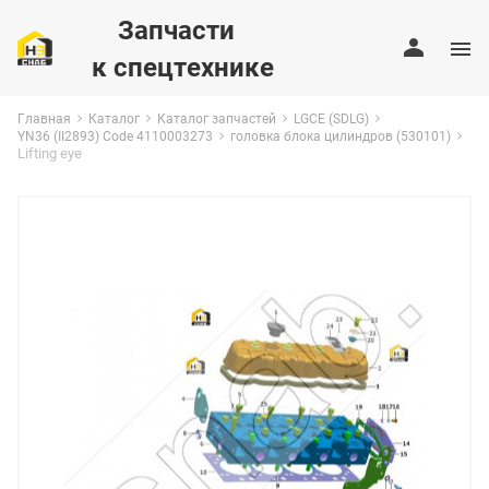
Запчасти
к спецтехнике
Главная
Каталог
Каталог запчастей
LGCE (SDLG)
YN36 (II2893) Code 4110003273
головка блока цилиндров (530101)
Lifting eye