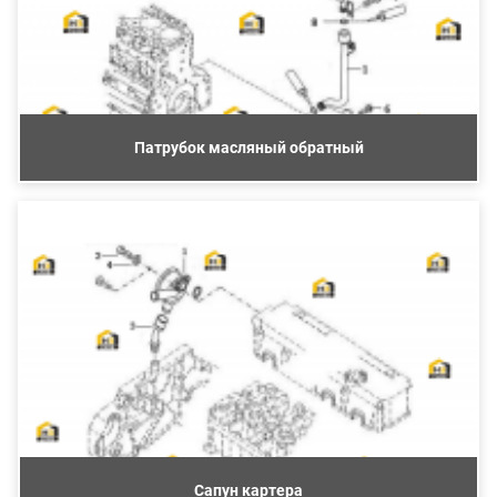
Патрубок масляный обратный
Сапун картера