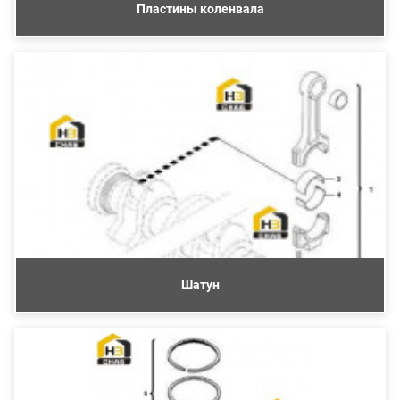
Пластины коленвала
Шатун