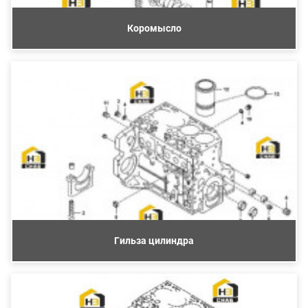
Коромысло
Гильза цилиндра