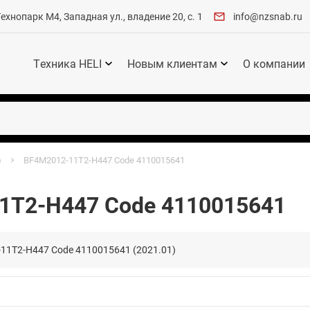
хнопарк М4, Западная ул., владение 20, с. 1
info@nzsnab.ru
Техника HELI
Новым клиентам
О компании
)
BF4M2012-11T2-H447 Code 4110015641
1T2-H447 Code 4110015641
1T2-H447 Code 4110015641 (2021.01)