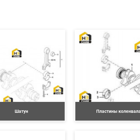
Шатун
Пластины коленвал