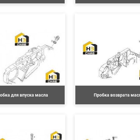
обка для впуска масла
Пробка возврата мас