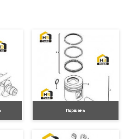
а
Поршень