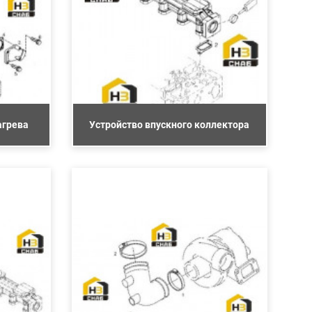
агрева
Устройство впускного коллектора