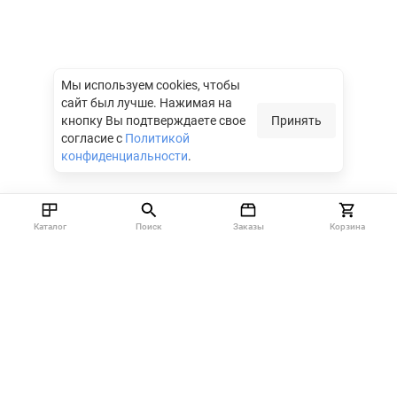
Мы используем cookies, чтобы
сайт был лучше.
Нажимая на
кнопку Вы подтверждаете свое
Принять
согласие с
Политикой
конфиденциальности
.
Каталог
Поиск
Заказы
Корзина
Москва, 142712, Московская область, Ленинский район,
Технопарк М4, Западная ул., владение 20, с. 1
info@nzsnab.ru