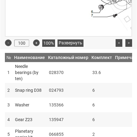
-
+
Развернуть
100%
<
>
№
Наименование
Каталожный номер
Комплект
Примечан
Needle
1
bearings (by
028370
33.6
ten)
2
Snap ring D38
024793
6
3
Washer
135366
6
4
Gear Z23
135947
6
Planetary
5
066855
2