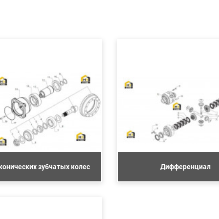
конических зубчатых колес
Дифференциал