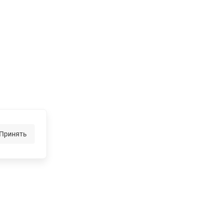
Принять
иентам
Информация
Ка