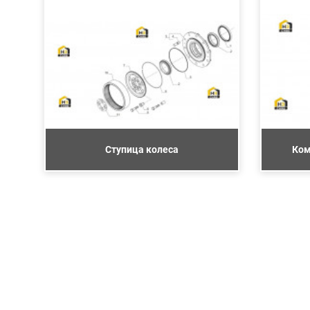
Ступица колеса
Ком