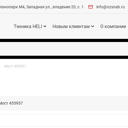
хнопарк М4, Западная ул., владение 20, с. 1
info@nzsnab.ru
Техника HELI
Новым клиентам
О компании
Мост 455957
Мост 455957