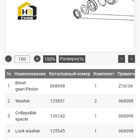
-
+
Развернуть
100%
<
>
№
Наименование
Каталожный номер
Комплект
Примечан
Bevel
1
068098
1
Z10/36
gear/Pinion
2
Washer
125831
2
068098
Collapsible
3
126142
1
068098
spacer
4
Lock washer
125545
1
068098