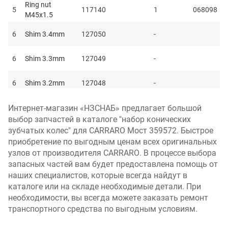
Ring nut
5
117140
1
068098
M45x1.5
6
Shim 3.4mm
127050
-
6
Shim 3.3mm
127049
-
6
Shim 3.2mm
127048
-
Интернет-магазин «НЗСНАБ» предлагает большой
6
Shim 3.1mm
127047
-
выбор запчастей в каталоге "набор конических
зубчатых колес" для CARRARO Мост 359572. Быстрое
6
Shim 2.9mm
127045
-
приобретение по выгодным ценам всех оригинальных
узлов от производителя CARRARO. В процессе выбора
6
Shim 3.0mm
127046
-
запасных частей вам будет предоставлена помощь от
наших специалистов, которые всегда найдут в
6
Shim 2.8mm
127044
-
каталоге или на складе необходимые детали. При
необходимости, вы всегда можете заказать ремонт
6
Shim 2.7mm
127043
-
транспортного средства по выгодным условиям.