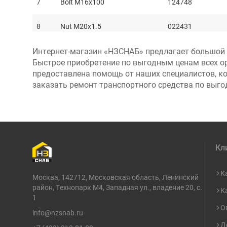
7
Bolt M16x100
124748
8
Nut M20x1.5
022431
Интернет-магазин «НЗСНАБ» предлагает большой в
9
Seal ring
123208
Быстрое приобретение по выгодным ценам всех о
предоставлена помощь от наших специалистов, ко
10
Bush
125390
заказать ремонт транспортного средства по выг
11
Swivel housing RH
139202
12
Cylinder head
049138
Кл
13
Rod
049074
14
Oil seal kit
049226
К
Москва, 142712, Московская область, Ленинский
район, Технопарк М4, Западная ул., владение 20, с.
К
15
Ball joint
049013
1
О
info@nzsnab.ru
16
Nut M24x1.5
070787
Д