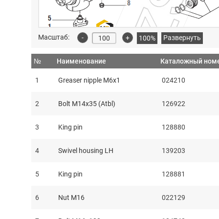
Масштаб:
-
+
Развернуть
100%
№
Наименование
Каталожный ном
1
Greaser nipple M6x1
024210
2
Bolt M14x35 (Atbl)
126922
3
King pin
128880
4
Swivel housing LH
139203
5
King pin
128881
6
Nut M16
022129