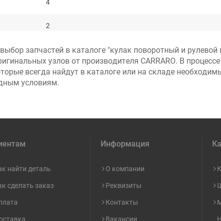
4
2
ыбор запчастей в каталоге "кулак поворотный и рулевой ц
1
ригинальных узлов от производителя CARRARO. В процессе
торые всегда найдут в каталоге или на складе необходим
2
одным условиям.
1
1
иентам
Информация
Ка
1
1
ак найти деталь
О компании
К
ак сделать заказ
Реквизиты
Ш
1*
Кол-во только для цилиндра в сборе
плата
Контакты
М
1*
Кол-во только для цилиндра в сборе
оставка
Вакансии
Н