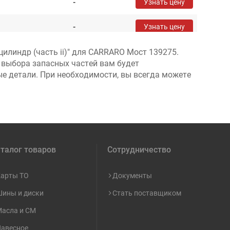
-
Узнать цену
-
Узнать цену
илиндр (часть ii)" для CARRARO Мост 139275.
-
Узнать цену
 выбора запасных частей вам будет
ые детали. При необходимости, вы всегда можете
-
Узнать цену
-
Узнать цену
-
Узнать цену
талог товаров
Сотрудничество
-
Узнать цену
-
Узнать цену
арты ТО
Документы
ины и диски
Стать поставщиком
-
Узнать цену
асла и СМ
-
Узнать цену
авесное