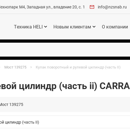
хнопарк М4, Западная ул., владение 20, с. 1
info@nzsnab.ru
Техника HELI
Новым клиентам
О компании
Мост 139275
Кулак поворотный и рулевой цилиндр (часть II)
вой цилиндр (часть ii) CARR
Мост 139275