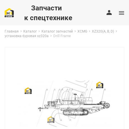
Запчасти
к спецтехнике
Главная
Каталог
Каталог запчастей
XCMG
XZ320(A, B, D)
Drill Frame
установка буровая xz320a