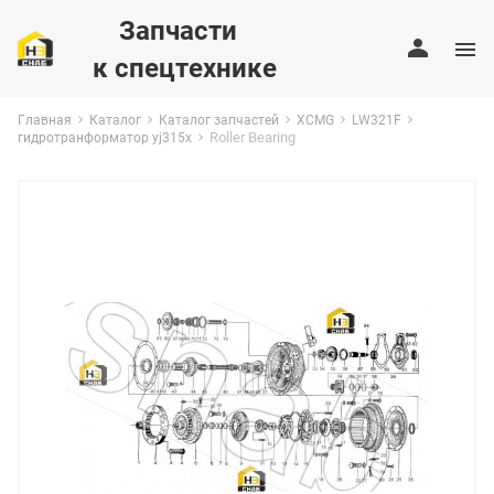
Запчасти
к спецтехнике
Главная
Каталог
Каталог запчастей
XCMG
LW321F
Roller Bearing
гидротранформатор yj315x