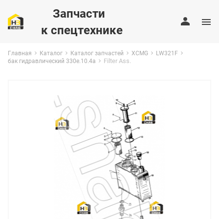
Запчасти
к спецтехнике
Главная
Каталог
Каталог запчастей
XCMG
LW321F
Filter Ass.
бак гидравлический 330e.10.4a