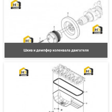
Шкив и демпфер коленвала двигателя