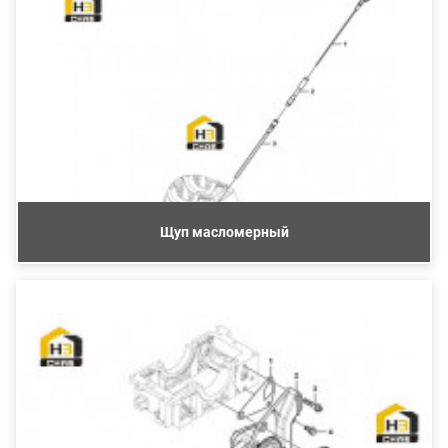
Щуп масломерный