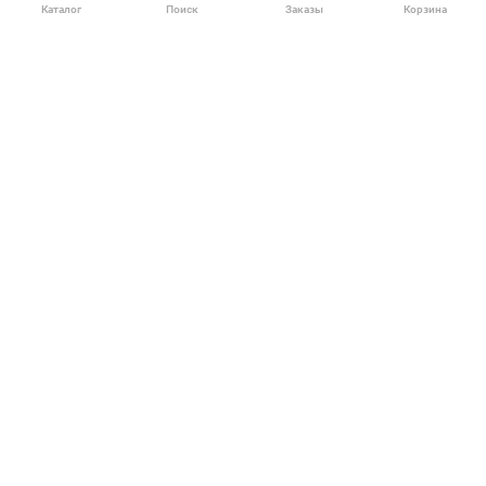
Каталог
Поиск
Заказы
Корзина
Москва, 142712, Московская область, Ленинский район,
Технопарк М4, Западная ул., владение 20, с. 1
info@nzsnab.ru
+7 (499) 213-01-89
© НЗСНАБ 2004-2026