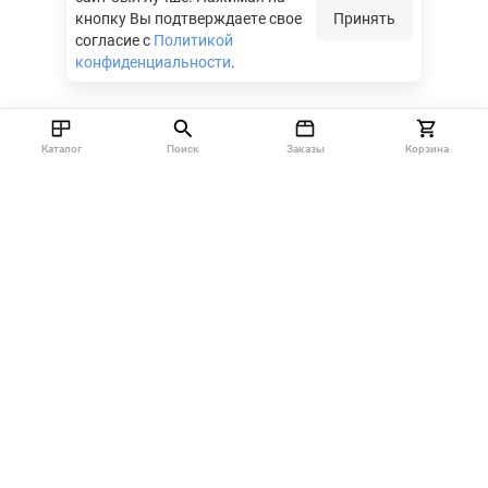
кнопку Вы подтверждаете свое
Принять
согласие с
Политикой
конфиденциальности
.
Каталог
Поиск
Заказы
Корзина
Москва, 142712, Московская область, Ленинский район,
Технопарк М4, Западная ул., владение 20, с. 1
info@nzsnab.ru
+7 (499) 213-01-89